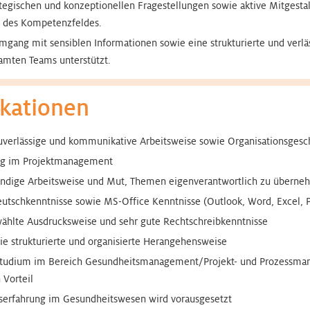
tegischen und konzeptionellen Fragestellungen sowie aktive Mitgesta
 des Kompetenzfeldes.
mgang mit sensiblen Informationen sowie eine strukturierte und verläs
amten Teams unterstützt.
ikationen
zuverlässige und kommunikative Arbeitsweise sowie Organisationsgesc
ng im Projektmanagement
tändige Arbeitsweise und Mut, Themen eigenverantwortlich zu überne
utschkenntnisse sowie MS-Office Kenntnisse (Outlook, Word, Excel, 
wählte Ausdrucksweise und sehr gute Rechtschreibkenntnisse
wie strukturierte und organisierte Herangehensweise
Studium im Bereich Gesundheitsmanagement/Projekt- und Prozessma
 Vorteil
fserfahrung im Gesundheitswesen wird vorausgesetzt