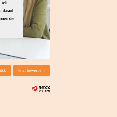
telt.
t darauf
önnen die
rück
Jetzt bewerben!