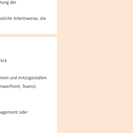
ltung der
sliche Arbeitsweise, die
hick
hmen und mitzugestalten
PowerPoint, Teams)
nagement oder