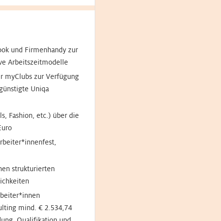
book und Firmenhandy zur
ve Arbeitszeitmodelle
ber myClubs zur Verfügung
günstigte Uniqa
, Fashion, etc.) über die
Euro
beiter*innenfest,
nen strukturierten
ichkeiten
beiter*innen
ulting mind. € 2.534,74
ung, Qualifikation und