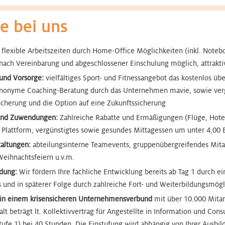
le bei uns
flexible Arbeitszeiten durch Home-Office Möglichkeiten (inkl. Note
nach Vereinbarung und abgeschlossener Einschulung möglich, attrakti
und Vorsorge:
vielfältiges Sport- und Fitnessangebot das kostenlos ü
 anonyme Coaching-Beratung durch das Unternehmen mavie, sowie ver
icherung und die Option auf eine Zukunftssicherung
und Zuwendungen:
Zahlreiche Rabatte und Ermäßigungen (Flüge, Hotels
 Plattform, vergünstigtes sowie gesundes Mittagessen um unter 4,00 
taltungen:
abteilungsinterne Teamevents, gruppenübergreifendes Mitar
Weihnachtsfeiern u.v.m.
ldung:
Wir fördern Ihre fachliche Entwicklung bereits ab Tag 1 durch ei
und in späterer Folge durch zahlreiche Fort- und Weiterbildungsmögl
le in einem krisensicheren Unternehmensverbund
mit über 10.000 Mitar
t beträgt lt. Kollektivvertrag für Angestellte in Information und Cons
fe 1) bei 40 Stunden. Die Einstufung wird abhängig von Ihrer Ausbild