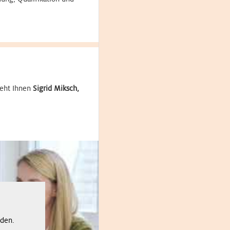
teht Ihnen
Sigrid Miksch,
rden.