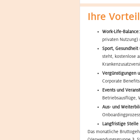
Ihre Vortei
Work-Life-Balance:
privaten Nutzung) 
Sport, Gesundheit 
steht, kostenlose
Krankenzusatzvers
Vergünstigungen 
Corporate Benefits
Events und Verans
Betriebsausflüge, 
Aus- und Weiterbi
Onboardingprozess 
Langfristige Stel
Das monatliche Bruttogehal
(Verwendungsgruppe 3, Stu