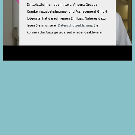
Drittplattformen übermittelt. Vinzenz Gruppe
Krankenhausbeteiligungs- und Management GmbH
Jobportal hat darauf keinen Einfluss. Näheres dazu
lesen Sie in unserer
Datenschutzerklärung
. Sie
können die Anzeige jederzeit wieder deaktivieren.