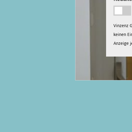
Vinzenz 
keinen Ei
Anzeige j