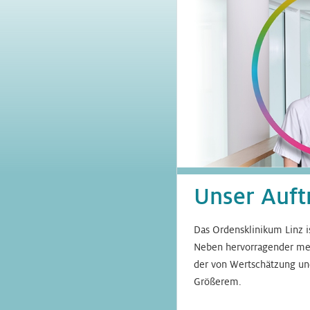
Unser Auft
Das Ordensklinikum Linz i
Neben hervorragender med
der von Wertschätzung und
Größerem.