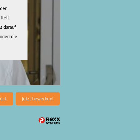
rden.
telt.
t darauf
önnen die
rück
Jetzt bewerben!