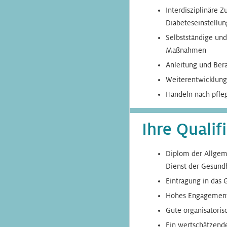
Interdisziplinäre 
Diabeteseinstellu
Selbstständige und
Maßnahmen
Anleitung und Ber
Weiterentwicklung 
Handeln nach pfle
Ihre Qualif
Diplom der Allgem
Dienst der Gesund
Eintragung in das 
Hohes Engagement
Gute organisatori
Ein wertschätzende