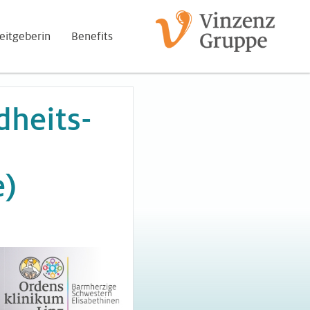
eitgeberin
Benefits
dheits-
e)