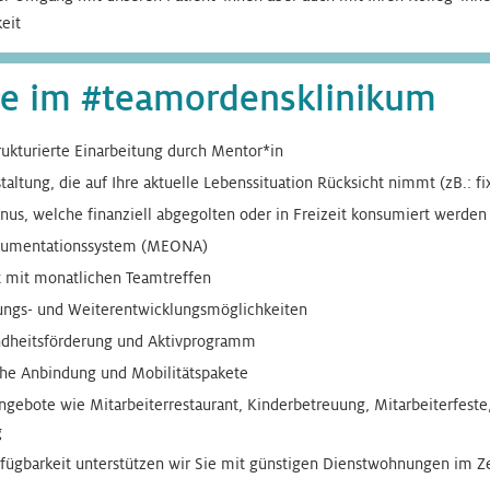
eit
ile im #teamordensklinikum
rukturierte Einarbeitung durch Mentor*in
taltung, die auf Ihre aktuelle Lebenssituation Rücksicht nimmt (zB.: f
us, welche finanziell abgegolten oder in Freizeit konsumiert werden
okumentationssystem (MEONA)
 mit monatlichen Teamtreffen
dungs- und Weiterentwicklungsmöglichkeiten
ndheitsförderung und Aktivprogramm
che Anbindung und Mobilitätspakete
ngebote wie Mitarbeiterrestaurant, Kinderbetreuung, Mitarbeiterfest
g
rfügbarkeit unterstützen wir Sie mit günstigen Dienstwohnungen im Z