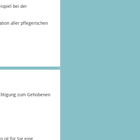
spiel bei der
tion aller pflegerischen
echtigung zum Gehobenen
 ist für Sie eine