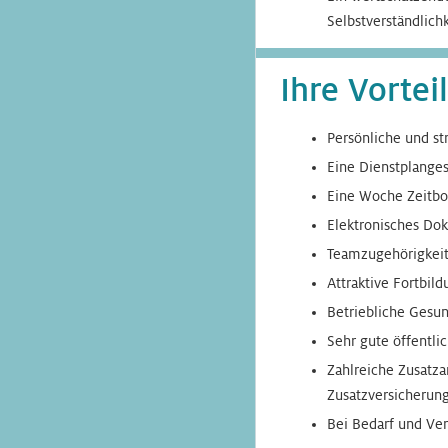
Selbstverständlichk
Ihre Vorte
Persönliche und st
Eine Dienstplanges
Eine Woche Zeitbon
Elektronisches D
Teamzugehörigkeit
Attraktive Fortbil
Betriebliche Gesu
Sehr gute öffentli
Zahlreiche Zusatza
Zusatzversicherun
Bei Bedarf und Ve