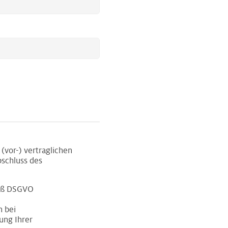
(vor-) vertraglichen
schluss des
mäß DSGVO
h bei
ung Ihrer