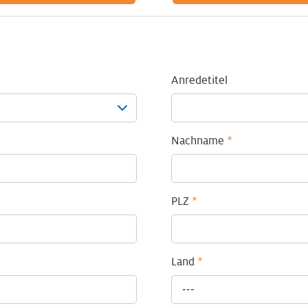
Anredetitel
Nachname
*
PLZ
*
Land
*
---