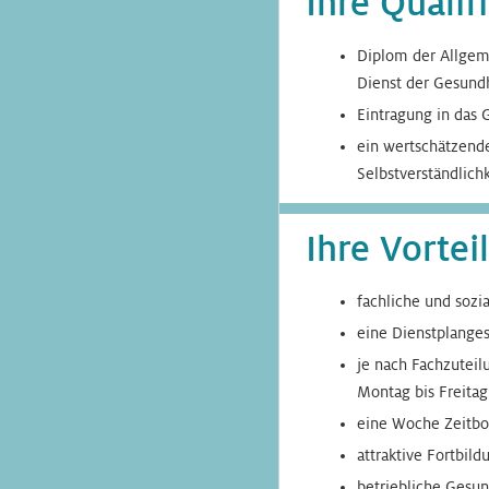
Ihre Qualif
Diplom der Allgem
Dienst der Gesund
Eintragung in das 
ein wertschätzende
Selbstverständlichk
Ihre Vorte
fachliche und sozi
eine Dienstplanges
je nach Fachzuteil
Montag bis Freitag
eine Woche Zeitbon
attraktive Fortbil
betriebliche Gesu