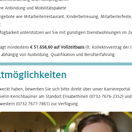
che Anbindung und Mobilitätspakete
ngebote wie Mitarbeiterrestaurant, Kinderbetreuung, Mitarbeiterfest
g
rfügbarkeit unterstützen wir Sie mit günstigen Dienstwohnungen im Z
rägt mindestens
€ 51.658,60 auf Vollzeitbasis
(lt. Kollektivvertrag der
st abhängig von Ausbildung, Qualifikation und Berufserfahrung.
ktmöglichkeiten
eckt haben, bewerben Sie sich bitte direkt über unser Karriereportal.
Evelin Kerschbaumer am Standort Elisabethinen (0732-7676-2352) u
western (0732 7677-7861) zur Verfügung.