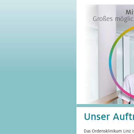
Unser Auft
Das Ordensklinikum Linz i