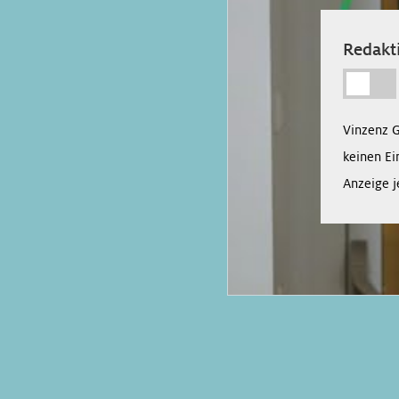
Redakti
Vinzenz 
keinen Ei
Anzeige j