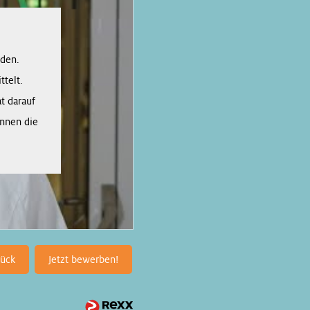
rden.
telt.
t darauf
önnen die
rück
Jetzt bewerben!