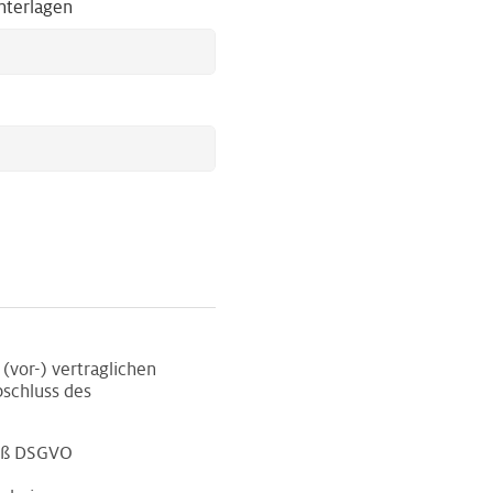
nterlagen
(vor-) vertraglichen
schluss des
mäß DSGVO