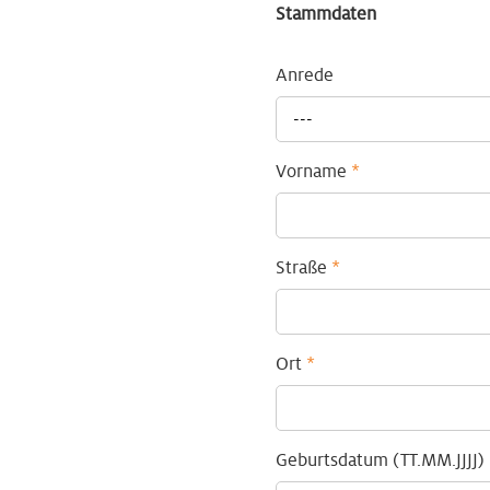
Stammdaten
Anrede
---
Vorname
*
Straße
*
Ort
*
Geburtsdatum (TT.MM.JJJJ)