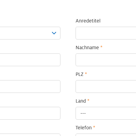
Anredetitel
Nachname
*
PLZ
*
Land
*
---
Telefon
*