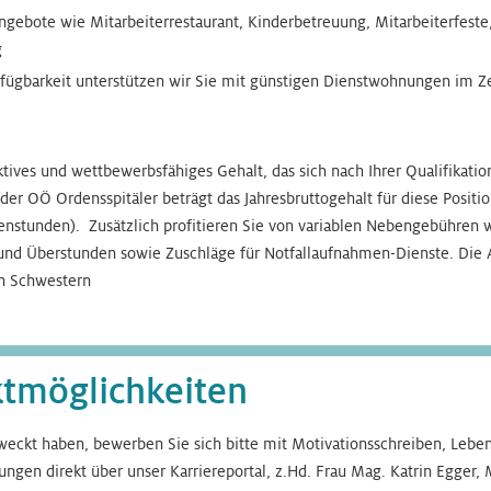
ngebote wie Mitarbeiterrestaurant, Kinderbetreuung, Mitarbeiterfest
g
rfügbarkeit unterstützen wir Sie mit günstigen Dienstwohnungen im 
ktives und wettbewerbsfähiges Gehalt, das sich nach Ihrer Qualifikatio
g der OÖ Ordensspitäler beträgt das Jahresbruttogehalt für diese Posit
nstunden). Zusätzlich profitieren Sie von variablen Nebengebühren w
und Überstunden sowie Zuschläge für Notfallaufnahmen-Dienste. Die 
n Schwestern
ktmöglichkeiten
weckt haben, bewerben Sie sich bitte mit Motivationsschreiben, Leben
ngen direkt über unser Karriereportal, z.Hd. Frau Mag. Katrin Egger, 