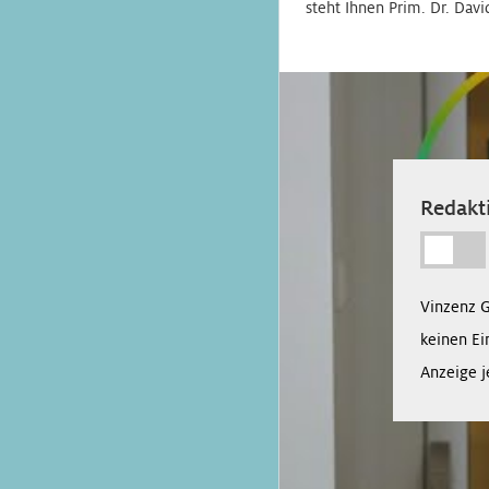
steht Ihnen Prim. Dr. Dav
Redakti
Vinzenz 
keinen Ei
Anzeige j