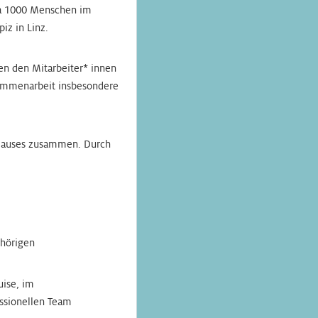
twa 1000 Menschen im
iz in Linz.
ben den Mitarbeiter* innen
usammenarbeit insbesondere
s Hauses zusammen. Durch
ehörigen
uise, im
essionellen Team