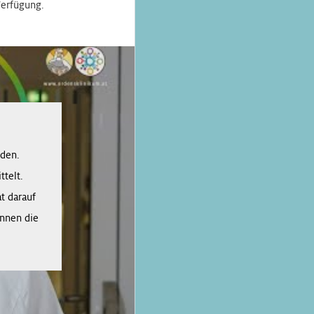
Verfügung.
rden.
telt.
t darauf
önnen die