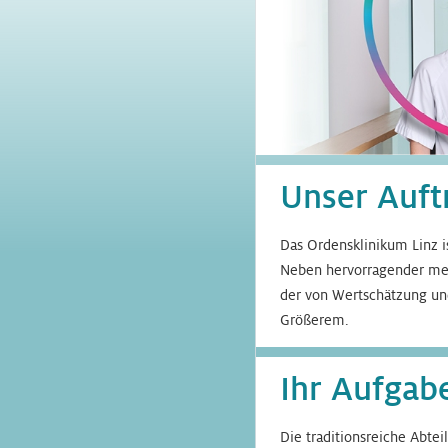
Unser Auft
Das Ordensklinikum Linz i
Neben hervorragender med
der von Wertschätzung und
Größerem.
Ihr Aufgab
Die traditionsreiche Abtei