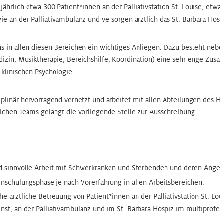
jährlich etwa 300 Patient*innen an der Palliativstation St. Louise, e
wie an der Palliativambulanz und versorgen ärztlich das St. Barbara Hosp
uns in allen diesen Bereichen ein wichtiges Anliegen. Dazu besteht ne
dizin, Musiktherapie, Bereichshilfe, Koordination) eine sehr enge Z
 klinischen Psychologie.
sziplinär hervorragend vernetzt und arbeitet mit allen Abteilungen de
lichen Teams gelangt die vorliegende Stelle zur Ausschreibung.
nd sinnvolle Arbeit mit Schwerkranken und Sterbenden und deren Ang
Einschulungsphase je nach Vorerfahrung in allen Arbeitsbereichen.
e ärztliche Betreuung von Patient*innen an der Palliativstation St. Lo
dienst, an der Palliativambulanz und im St. Barbara Hospiz im multiprof