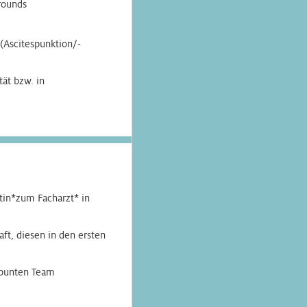
rounds
(Ascitespunktion/-
tät bzw. in
tin*zum Facharzt* in
aft, diesen in den ersten
 bunten Team