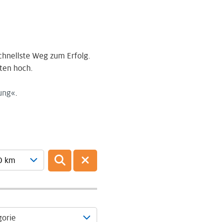
chnellste Weg zum Erfolg.
ten hoch.
ung
.
0 km
gorie